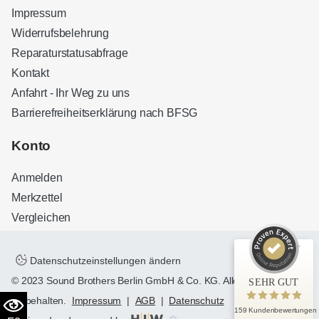
Impressum
Widerrufsbelehrung
Reparaturstatusabfrage
Kontakt
Anfahrt - Ihr Weg zu uns
Barrierefreiheitserklärung nach BFSG
Kundenbewertungen und Erfahrungen zu
Sound Brothers Berlin
Konto
SEHR GUT
100%
Anmelden
Empfehlungen auf
ProvenExpert.com
4,83 / 5,00
Merkzettel
Vergleichen
32
127
Bewertungen auf
Bewertungen von 3
ProvenExpert.com
anderen Quellen
Datenschutzeinstellungen ändern
© 2023 Sound Brothers Berlin GmbH & Co. KG. Alle Rechte
SEHR GUT
Blick aufs ProvenExpert-Profil werfen
vorbehalten.
Impressum
|
AGB
|
Datenschutz
159 Kundenbewertungen