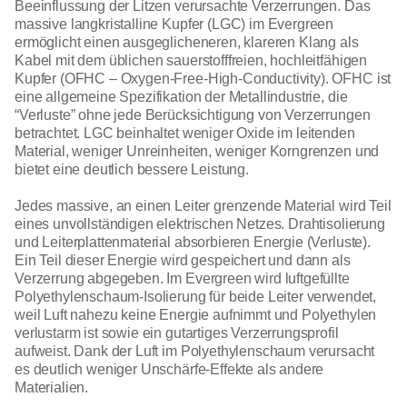
Beeinflussung der Litzen verursachte Verzerrungen. Das
massive langkristalline Kupfer (LGC) im Evergreen
ermöglicht einen ausgeglicheneren, klareren Klang als
Kabel mit dem üblichen sauerstofffreien, hochleitfähigen
Kupfer (OFHC – Oxygen-Free-High-Conductivity). OFHC ist
eine allgemeine Spezifikation der Metallindustrie, die
“Verluste” ohne jede Berücksichtigung von Verzerrungen
betrachtet. LGC beinhaltet weniger Oxide im leitenden
Material, weniger Unreinheiten, weniger Korngrenzen und
bietet eine deutlich bessere Leistung.
Jedes massive, an einen Leiter grenzende Material wird Teil
eines unvollständigen elektrischen Netzes. Drahtisolierung
und Leiterplattenmaterial absorbieren Energie (Verluste).
Ein Teil dieser Energie wird gespeichert und dann als
Verzerrung abgegeben. Im Evergreen wird luftgefüllte
Polyethylenschaum-Isolierung für beide Leiter verwendet,
weil Luft nahezu keine Energie aufnimmt und Polyethylen
verlustarm ist sowie ein gutartiges Verzerrungsprofil
aufweist. Dank der Luft im Polyethylenschaum verursacht
es deutlich weniger Unschärfe-Effekte als andere
Materialien.