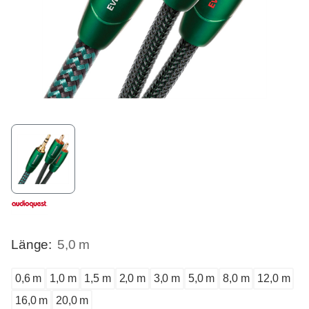
Länge:
5,0 m
0,6 m
1,0 m
1,5 m
2,0 m
3,0 m
5,0 m
8,0 m
12,0 m
16,0 m
20,0 m