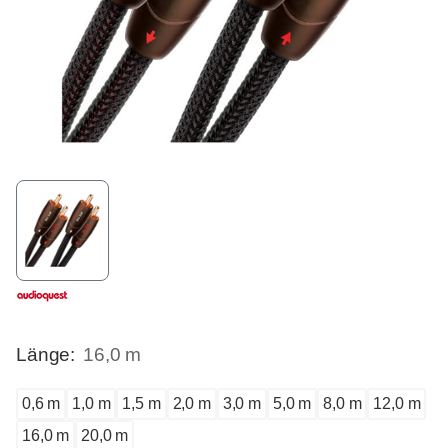
Länge:
16,0 m
0,6 m
1,0 m
1,5 m
2,0 m
3,0 m
5,0 m
8,0 m
12,0 m
16,0 m
20,0 m