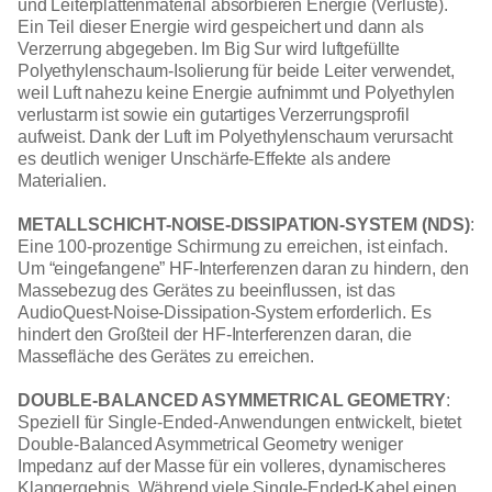
und Leiterplattenmaterial absorbieren Energie (Verluste).
Ein Teil dieser Energie wird gespeichert und dann als
Verzerrung abgegeben. Im Big Sur wird luftgefüllte
Polyethylenschaum-Isolierung für beide Leiter verwendet,
weil Luft nahezu keine Energie aufnimmt und Polyethylen
verlustarm ist sowie ein gutartiges Verzerrungsprofil
aufweist. Dank der Luft im Polyethylenschaum verursacht
es deutlich weniger Unschärfe-Effekte als andere
Materialien.
METALLSCHICHT-NOISE-DISSIPATION-SYSTEM (NDS)
:
Eine 100-prozentige Schirmung zu erreichen, ist einfach.
Um “eingefangene” HF-Interferenzen daran zu hindern, den
Massebezug des Gerätes zu beeinflussen, ist das
AudioQuest-Noise-Dissipation-System erforderlich. Es
hindert den Großteil der HF-Interferenzen daran, die
Massefläche des Gerätes zu erreichen.
DOUBLE-BALANCED ASYMMETRICAL GEOMETRY
:
Speziell für Single-Ended-Anwendungen entwickelt, bietet
Double-Balanced Asymmetrical Geometry weniger
Impedanz auf der Masse für ein volleres, dynamischeres
Klangergebnis. Während viele Single-Ended-Kabel einen