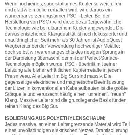
Wenn hochreines, sauerstoffarmes Kupfer so weich, rein
und glatt wie möglich erhalten wird, wird daraus ein
wunderbar verzerrungsarmer PSC+-Leiter. Bei der
Herstellung von PSC+ wird dieselbe außergewöhnliche
Technologie wie bei ultrareinem Kupfer angewendet. Die
daraus entstehende Klangqualität ist noch fokussierter und
unaufdringlicher. Seit mehr als 30 Jahren ist AudioQuest
Wegbereiter bei der Verwendung hochwertiger Metalle;
doch selbst wir waren angesichts des riesigen Sprungs in
der Darbietung überrascht, der mit der Perfect-Surface-
Technologie möglich wurde. PSC+ übertrifft mit seiner
Leistung alle bisher erhältlichen Kupfermetalle in jedem
Preisniveau. Alle Leiter im Big Sur sind massiv. Die
gegenseitige elektrische und magnetische Beeinflussung
der Litzen in konventionellen Kabelaufbauten ist die größte
Störquelle und verursacht häufig einen “unreinen”, “rauen”
Klang. Massive Leiter sind die grundlegende Basis für den
reinen Klang des Big Sur.
ISOLIERUNG AUS POLYETHYLENSCHAUM
:
Jedes massive, an einen Leiter grenzende Material wird Teil
eines unvollständigen elektrischen Netzes. Drahtisolierung