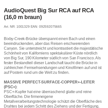
AudioQuest Big Sur RCA auf RCA
(16,0 m braun)
1001329
EAN: 092592075665
Bixby-Creek-Brücke überspannt einen Bach und einen
beeindruckenden, aber das Reisen erschwerenden
Canyon. Sie unterstreicht und kontrastiert die majestätische
Schönheit von Kaliforniens spektakulärer Küste nördlich
von Big Sur, 190 Kilometer südlich von San Francisco. Als
fester Bestandteil dieser Landschaft taucht die Brücke in
zahlreichen Fernsehsendungen und Kinofilmen auf und ist
auf Postern rund um die Welt zu finden.
MASSIVE PERFECT-SURFACE-COPPER+-LEITER
(PSC+)
:
PSC+-Kupfer hat eine überraschend glatte und reine
Oberfläche. Die firmeneigene
Metallverarbeitungstechnologie schützt die Oberfläche des
Drahtes bei jedem Schritt des Ziehens und der Fertigung.