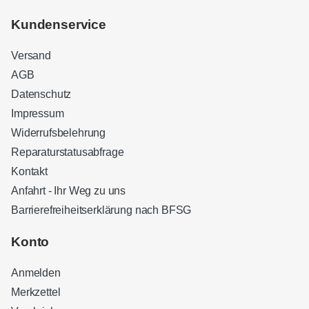
Kundenservice
Versand
AGB
Datenschutz
Impressum
Widerrufsbelehrung
Reparaturstatusabfrage
Kontakt
Anfahrt - Ihr Weg zu uns
Barrierefreiheitserklärung nach BFSG
Kundenbewertungen und Erfahrungen zu
Sound Brothers Berlin
Konto
SEHR GUT
100%
Anmelden
Empfehlungen auf
ProvenExpert.com
4,83 / 5,00
Merkzettel